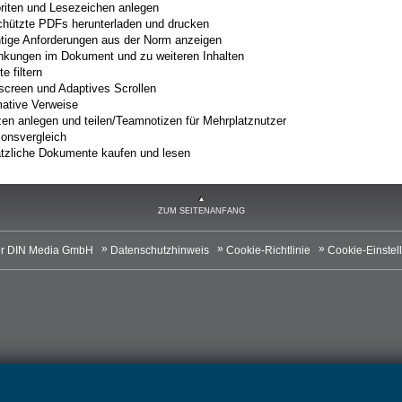
riten und Lesezeichen anlegen
hützte PDFs herunterladen und drucken
tige Anforderungen aus der Norm anzeigen
inkungen im Dokument und zu weiteren Inhalten
te filtern
tscreen und Adaptives Scrollen
ative Verweise
zen anlegen und teilen/Teamnotizen für Mehrplatznutzer
ionsvergleich
tzliche Dokumente kaufen und lesen
ZUM SEITENANFANG
r DIN Media GmbH
Datenschutzhinweis
Cookie-Richtlinie
Cookie-Einstel