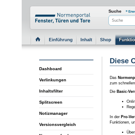
Normenportal Barrierefreiheit
Suche
Erw
Einführung
Inhalt
Shop
Funkti
Diese O
Dashboard
Das
Normenpor
Verlinkungen
zum schnellen 
Inhaltsfilter
Die
Basic-Ver
Onli
Splitscreen
Rege
Notizmanager
In der
Pro-Ver
Funktionen, un
Versionsvergleich
Über