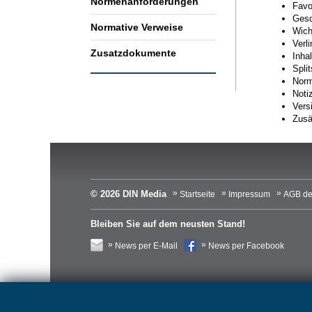
Normenanforderungen
Favo
Gesc
Normative Verweise
Wich
Verl
Zusatzdokumente
Inhal
Spli
Norm
Noti
Vers
Zusä
© 2026 DIN Media
Startseite
Impressum
AGB de
Bleiben Sie auf dem neusten Stand!
News per E-Mail
News per Facebook